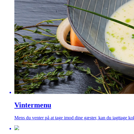
Vintermenu
Mens du venter på at tage imod dine gæster, kan du iagttage kok