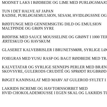
MODNET LAKS I RØDBEDE OG LIME MED PURLØGSMAJO
TUN I DET HALVE AF JAPAN
RADISE, PURLØGSEMULSION, SESAM, HVIDLØGSSNE O
RØDTUNGE MED GENNEMSIGTIG DILD OG EMULSION
MALTPINDE OG GRØN SYRE
RØDFISK MED SAUCE MOUSSELINE OG GRØNT I 1000 TE
ÆRTESKUD OG HAVSKUM
GLASERET KALVEBRISLER I BRUNETSMØR, SYRLIGE L
FOIEGRAS MED YUSU RASP OG BAGT RØDBEDE MED 
KALVETATAR OG SYRLIGE SENNEPS PERLER MED BRÆN
SKOVSYRE, GULERODS CRUDITÉ OG SPRØDT RUGBRØD
RØGET KANINSALAT MED MARV AF GULEROD SYLTET I
LAKRIDS ISCREME OG HAVTORNSORBET MED
HVID CHOKOLADEMOUSSE I EGEN SKAL OG LAKRIDS T