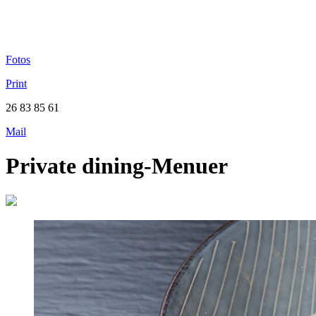
Fotos
Print
26 83 85 61
Mail
Private dining-Menuer